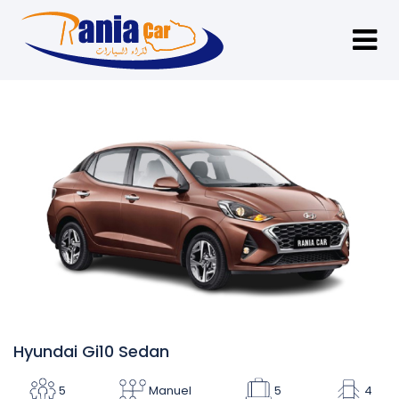
Hyundai Gi10 Sedan
5
Manuel
5
4