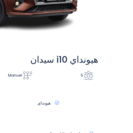
هيونداي i10 سيدان
Manuel
5
هيونداي