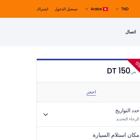
TND
Arabe
تسجيل الدخول
اشتراك
اتصال
150 DT
من
احجز
حدد التواريخ
الرجاء التحديد
مكان استلام السيارة