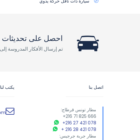
سيارة ذات ناقل حركة يدوي
احصل على تحديثات و
تم إرسال الأفكار المدروسة إلى 
اتصل بنا
يكتب لنا
مطار تونس قرطاج:
com
666 825 71 216+
+216 27 421 078
+ 216 28 421 078
مطار جربة جرجيس: