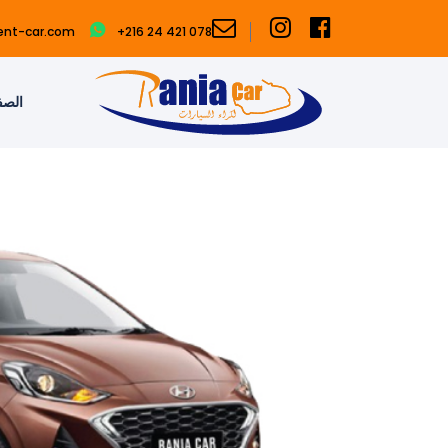
ent-car.com
+216 24 421 078
الصف