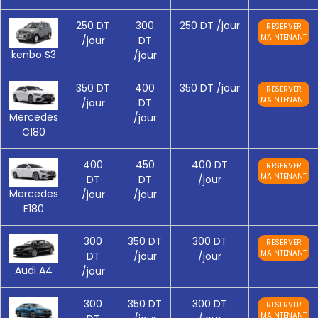
250 DT
300
250 DT
/jour
RESERVER
MAINTENANT
/jour
DT
kenbo S3
/jour
350 DT
400
350 DT
/jour
RESERVER
MAINTENANT
/jour
DT
Mercedes
/jour
C180
400
450
400 DT
RESERVER
MAINTENANT
DT
DT
/jour
Mercedes
/jour
/jour
E180
300
350 DT
300 DT
RESERVER
MAINTENANT
DT
/jour
/jour
Audi A4
/jour
300
350 DT
300 DT
RESERVER
MAINTENANT