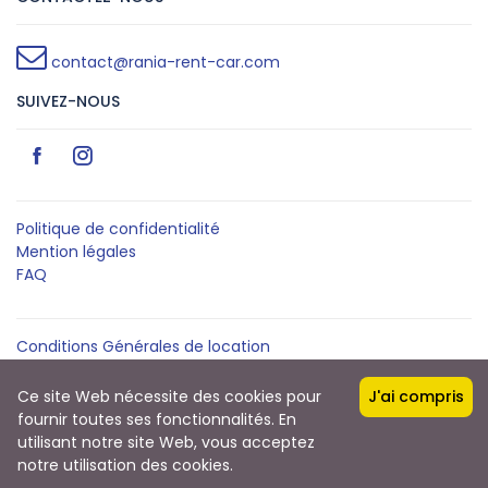
contact@rania-rent-car.com
SUIVEZ-NOUS
Politique de confidentialité
Mention légales
FAQ
Conditions Générales de location
Qui somme nous ?
Contact
Ce site Web nécessite des cookies pour
J'ai compris
fournir toutes ses fonctionnalités. En
utilisant notre site Web, vous acceptez
Copyright © 2024
notre utilisation des cookies.