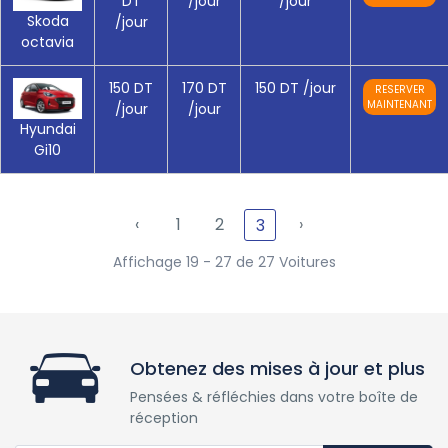
DT
/jour
/jour
Skoda
/jour
octavia
150 DT
170 DT
150 DT
/jour
RESERVER
MAINTENANT
/jour
/jour
Hyundai
Gi10
‹
1
2
›
3
Affichage 19 - 27 de 27 Voitures
Obtenez des mises à jour et plus
Pensées & réfléchies dans votre boîte de
réception