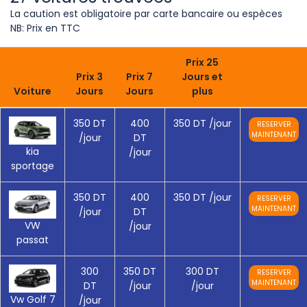
La caution est obligatoire par carte bancaire ou espèces
NB: Prix en TTC
Prix 25
Prix 3
Prix 7
Jours et
Voiture
Jours
Jours
plus
350 DT
400
350 DT
/jour
RESERVER
MAINTENANT
/jour
DT
kia
/jour
sportage
350 DT
400
350 DT
/jour
RESERVER
MAINTENANT
/jour
DT
VW
/jour
passat
300
350 DT
300 DT
RESERVER
MAINTENANT
DT
/jour
/jour
Vw Golf 7
/jour