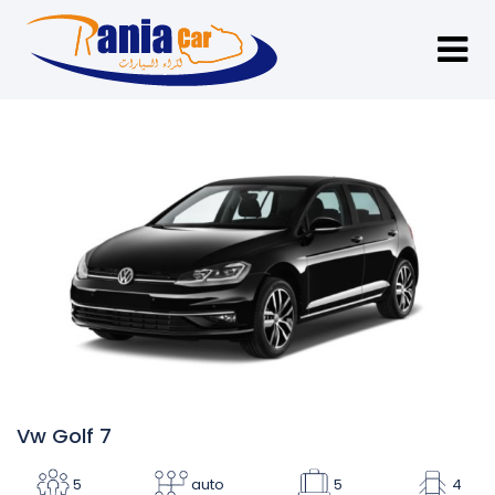
Vw Golf 7
5
auto
5
4