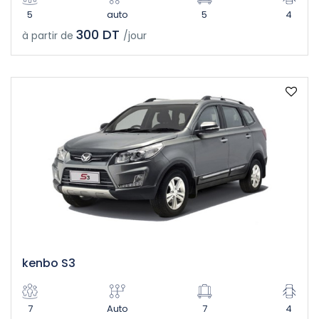
5
auto
5
4
300 DT
à partir de
/jour
kenbo S3
7
Auto
7
4