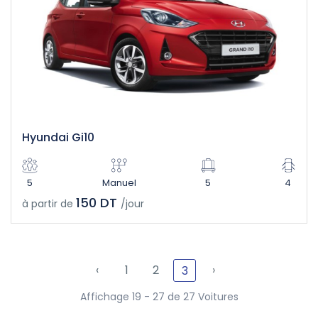
Hyundai Gi10
5
Manuel
5
4
150 DT
à partir de
/jour
‹
1
2
›
3
Affichage 19 - 27 de 27 Voitures