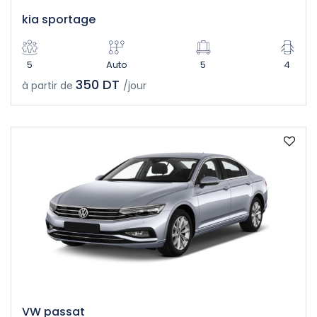
kia sportage
5
Auto
5
4
350 DT
à partir de
/jour
VW passat