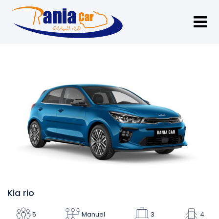
Kia rio
5
Manuel
3
4