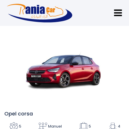
Opel corsa
5
Manuel
5
4