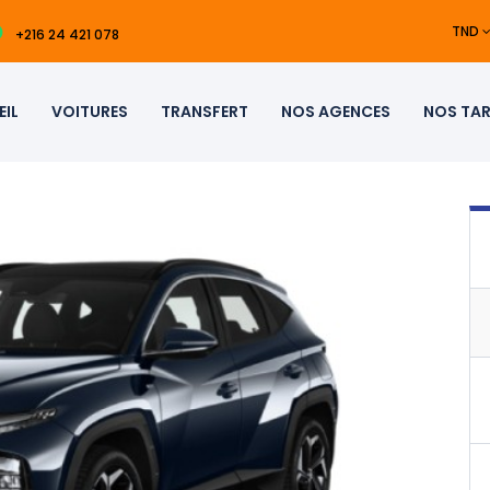
TND
+216 24 421 078
IL
VOITURES
TRANSFERT
NOS AGENCES
NOS TAR